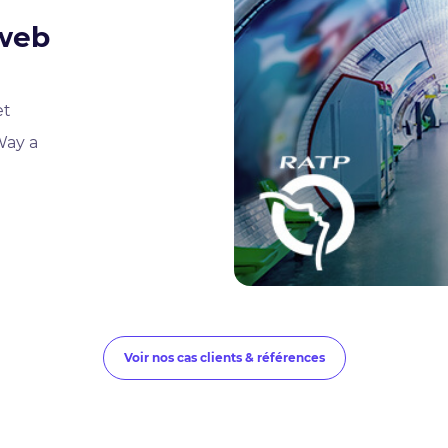
 web
et
Way a
Voir nos cas clients & références