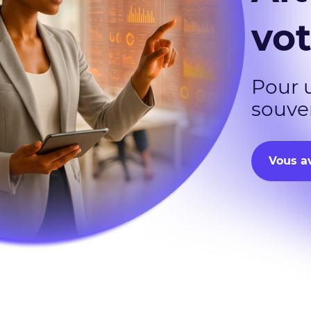
vot
Pour 
souve
Vous av