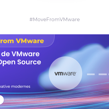
#MoveFromVMware