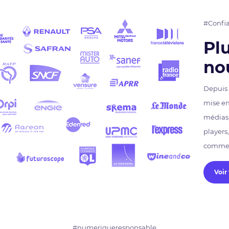
#Confi
Plu
no
Depuis 
mise en
médias,
players
commerc
Voir
#numeriqueresponsable