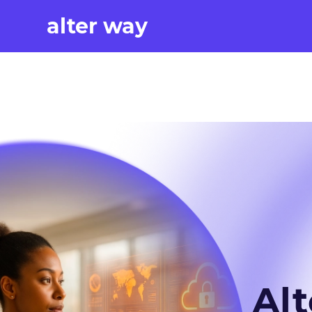
alter way
Al